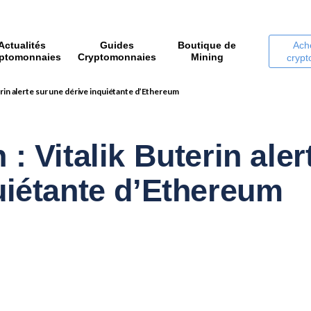
Actualités
Guides
Boutique de
Ach
ptomonnaies
Cryptomonnaies
Mining
cryp
erin alerte sur une dérive inquiétante d’Ethereum
: Vitalik Buterin aler
uiétante d’Ethereum