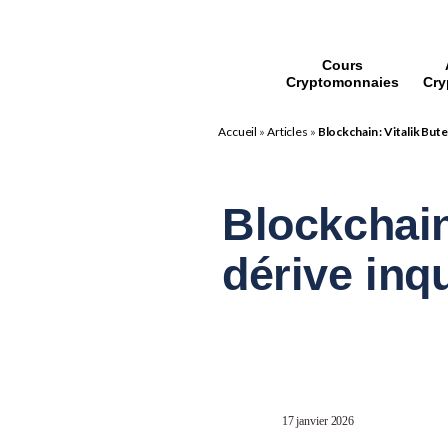
Cours
Cryptomonnaies
Cry
Accueil
»
Articles
»
Blockchain : Vitalik But
Blockchain 
dérive inq
17 janvier 2026