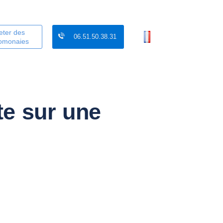
eter des
06.51.50.38.31
tomonaies
te sur une