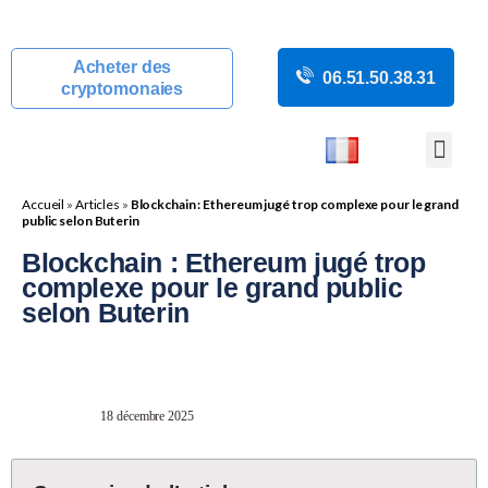
Acheter des
06.51.50.38.31
cryptomonaies
COURS CRYP
ACTUALITÉS C
GUIDES CRY
BOUTIQUE DE MINING
Accueil
»
Articles
»
Blockchain : Ethereum jugé trop complexe pour le grand
public selon Buterin
Blockchain : Ethereum jugé trop
complexe pour le grand public
selon Buterin
18 décembre 2025