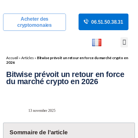
Acheter des
06.51.50.38.31
cryptomonaies
COURS CRYP
ACTUALITÉS C
GUIDES CRY
BOUTIQUE DE MINING
Accueil
»
Articles
»
Bitwise prévoit un retour en force du marché crypto en
2026
Bitwise prévoit un retour en force
du marché crypto en 2026
13 novembre 2025
Sommaire de l’article