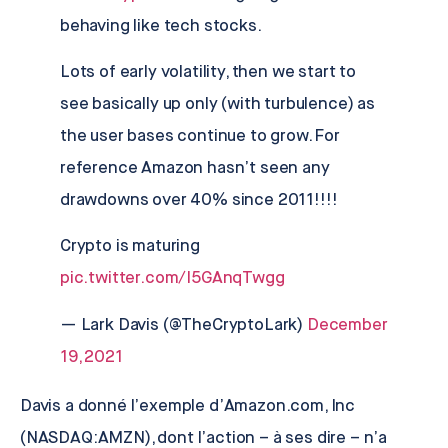
behaving like tech stocks.
Lots of early volatility, then we start to
see basically up only (with turbulence) as
the user bases continue to grow. For
reference Amazon hasn’t seen any
drawdowns over 40% since 2011!!!!
Crypto is maturing
pic.twitter.com/I5GAnqTwgg
— Lark Davis (@TheCryptoLark)
December
19, 2021
Davis a donné l’exemple d’
Amazon.com, Inc
(NASDAQ:AMZN), dont l’action – à ses dire – n’a