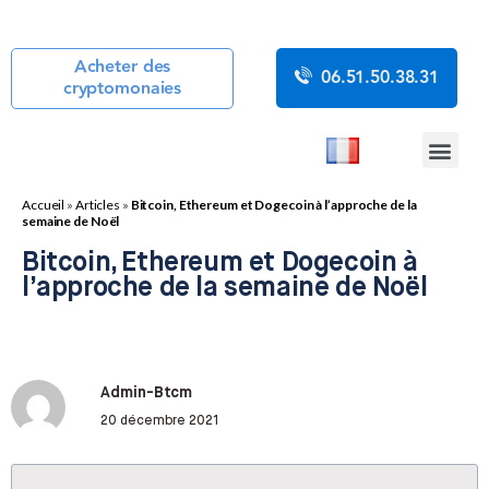
Acheter des
06.51.50.38.31
cryptomonaies
COURS CRYP
ACTUALITÉS CR
GUIDES CRYP
BOUTIQUE DE MINING
Accueil
»
Articles
»
Bitcoin, Ethereum et Dogecoin à l’approche de la
semaine de Noël
Bitcoin, Ethereum et Dogecoin à
l’approche de la semaine de Noël
Admin-Btcm
20 décembre 2021