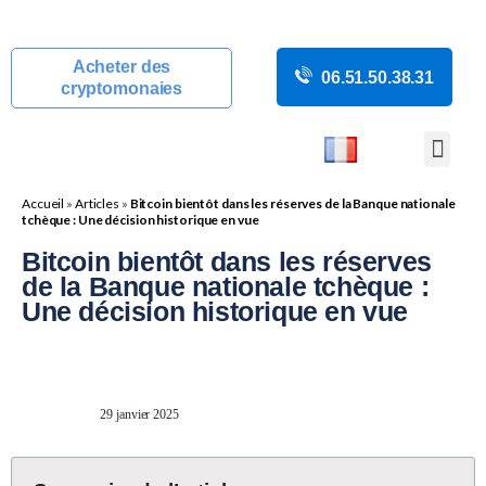
Acheter des
06.51.50.38.31
cryptomonaies
COURS CRYP
ACTUALITÉS C
GUIDES CRY
BOUTIQUE DE MINING
Accueil
»
Articles
»
Bitcoin bientôt dans les réserves de la Banque nationale
tchèque : Une décision historique en vue
Bitcoin bientôt dans les réserves
de la Banque nationale tchèque :
Une décision historique en vue
29 janvier 2025