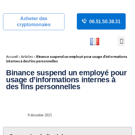
Acheter des
06.51.50.38.31
cryptomonaies
COURS CRYP
ACTUALITÉS C
GUIDES CRY
BOUTIQUE DE MINING
Accueil
»
Articles
»
Binance suspend un employé pour usage d’informations
internes à des fins personnelles
Binance suspend un employé pour
usage d’informations internes à
des fins personnelles
9 décembre 2025