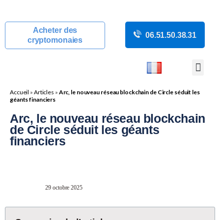
Acheter des
06.51.50.38.31
cryptomonaies
COURS CRYP
ACTUALITÉS C
GUIDES CRY
BOUTIQUE DE MINING
Accueil
»
Articles
»
Arc, le nouveau réseau blockchain de Circle séduit les
géants financiers
Arc, le nouveau réseau blockchain
de Circle séduit les géants
financiers
29 octobre 2025