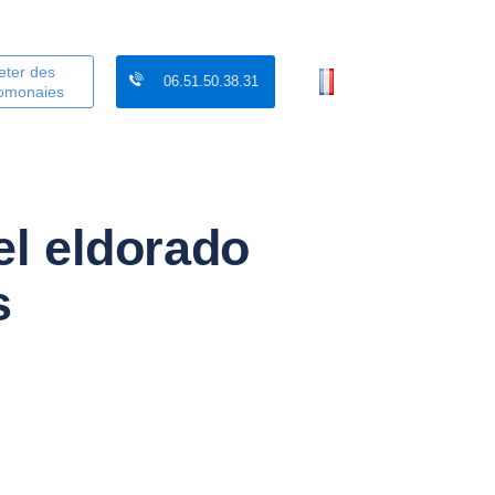
eter des
06.51.50.38.31
tomonaies
el eldorado
s