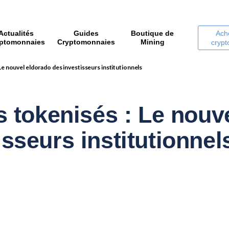
Actualités
Guides
Boutique de
Ach
ptomonnaies
Cryptomonnaies
Mining
cryp
 Le nouvel eldorado des investisseurs institutionnels
ls tokenisés : Le nouv
isseurs institutionnel