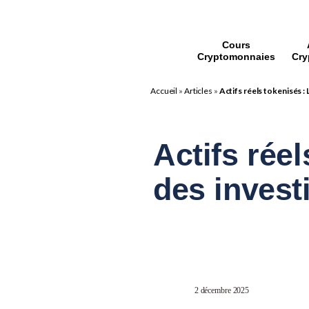
Cours
Cryptomonnaies
Cry
Accueil
»
Articles
»
Actifs réels tokenisés :
Actifs rée
des invest
2 décembre 2025