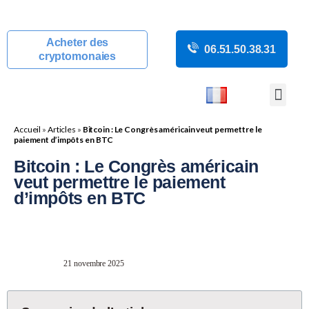
Acheter des
06.51.50.38.31
cryptomonaies
COURS CRYP
ACTUALITÉS C
GUIDES CRY
BOUTIQUE DE MINING
Accueil
»
Articles
»
Bitcoin : Le Congrès américain veut permettre le
paiement d’impôts en BTC
Bitcoin : Le Congrès américain
veut permettre le paiement
d’impôts en BTC
21 novembre 2025